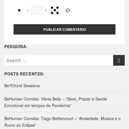
+
=
PESQUISA:
S
e
a
POSTS RECENTES:
r
c
BeYOUnd Sessions
h
f
BeHuman Convida: Vânia Beliz – “Sexo, Prazer e Saúde
o
Emocional em tempos de Pandemia”
r
:
BeHuman Convida: Tiago Bettencourt – “Ansiedade, Música e o
Rumo ao Eclipse”