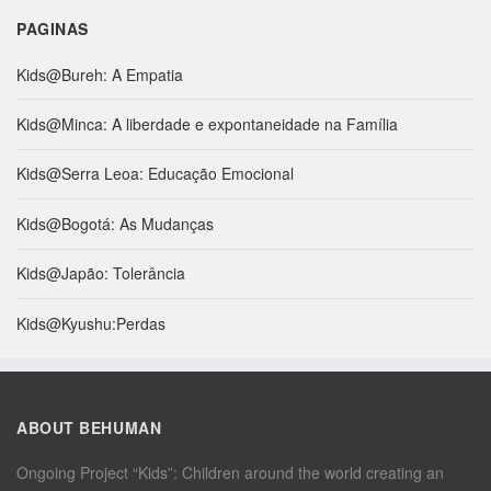
PAGINAS
Kids@Bureh: A Empatia
Kids@Minca: A liberdade e expontaneidade na Família
Kids@Serra Leoa: Educação Emocional
Kids@Bogotá: As Mudanças
Kids@Japão: Tolerância
Kids@Kyushu:Perdas
ABOUT BEHUMAN
Ongoing Project “Kids”: Children around the world creating an