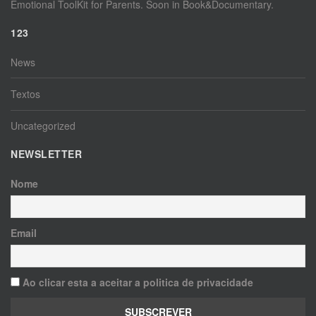
Emotional ToolKit for Parents. Soon in Book&Documentary.
123
News
Textos
Uncategorized
NEWSLETTER
Nome
Email
Ao clicar esta a aceitar a politica de privacidade