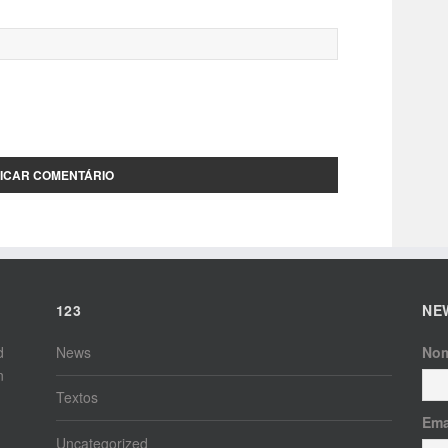
123
NE
d
News
No
n
Textos
Ema
Uncategorized