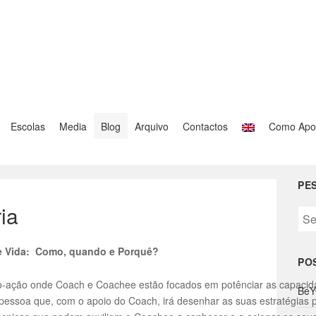
Escolas
Media
Blog
Arquivo
Contactos
Como Apo
PE
ia
S
e
a
e Vida:
Como, quando e Porquê?
PO
r
c
o-ação onde Coach e Coachee estão focados em potênciar as capacid
BeY
h
pessoa que, com o apoio do Coach, irá desenhar as suas estratégias par
f