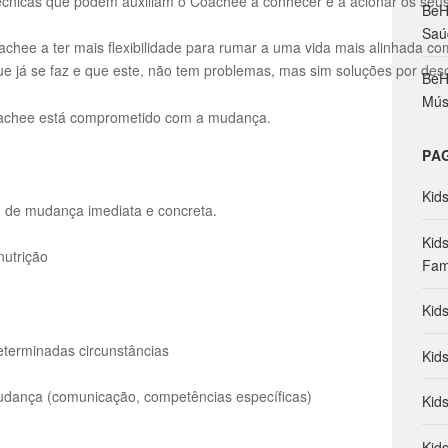
 técnicas que podem auxiliam o Coachee a conhecer e a acionar os seus
BeH
o
Saú
r
chee a ter mais flexibilidade para rumar a uma vida mais alinhada co
:
ue já se faz e que este, não tem problemas, mas sim soluções por desc
BeH
Mús
oachee está comprometido com a mudança.
PA
Kid
 de mudança imediata e concreta.
Kid
nutrição
Fam
Kid
eterminadas circunstâncias
Kid
udança (comunicação, competências específicas)
Kid
Kid