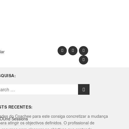
iar
SQUISA:
STS RECENTES:
ades do Coachee para este consiga concretizar a mudança
OUnd Sessions
a atingir os objectivos definidos. O profissional de