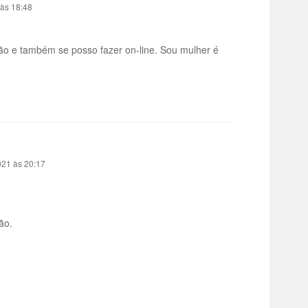
 às 18:48
ão e também se posso fazer on-line. Sou mulher é
021 às 20:17
ão.