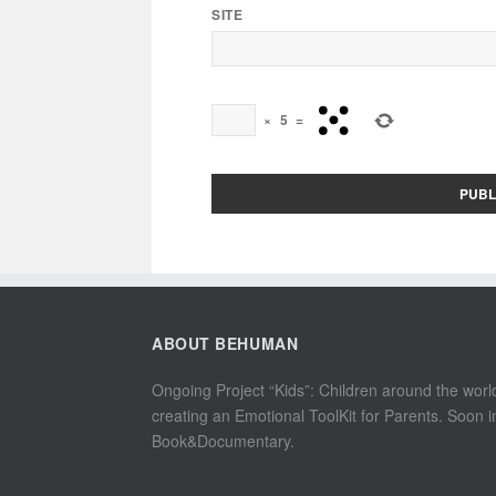
SITE
×
5
=
ABOUT BEHUMAN
Ongoing Project “Kids”: Children around the worl
creating an Emotional ToolKit for Parents. Soon i
Book&Documentary.