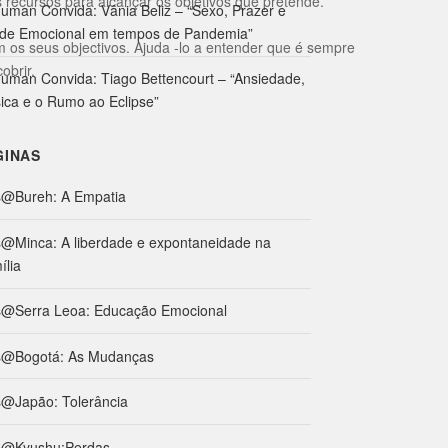
 recursos para alcançar os objetivos que pretende.
uman Convida: Vânia Beliz – “Sexo, Prazer e
de Emocional em tempos de Pandemia”
m os seus objectivos. Ajuda -lo a entender que é sempre
obrir.
uman Convida: Tiago Bettencourt – “Ansiedade,
ica e o Rumo ao Eclipse”
GINAS
s@Bureh: A Empatia
s@Minca: A liberdade e expontaneidade na
ília
s@Serra Leoa: Educação Emocional
s@Bogotá: As Mudanças
s@Japão: Tolerância
s@Kyushu:Perdas