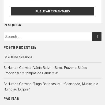
PESQUISA:
S
e
a
POSTS RECENTES:
r
c
BeYOUnd Sessions
h
f
BeHuman Convida: Vânia Beliz – “Sexo, Prazer e Saúde
o
Emocional em tempos de Pandemia”
r
:
BeHuman Convida: Tiago Bettencourt – “Ansiedade, Música e o
Rumo ao Eclipse”
PAGINAS