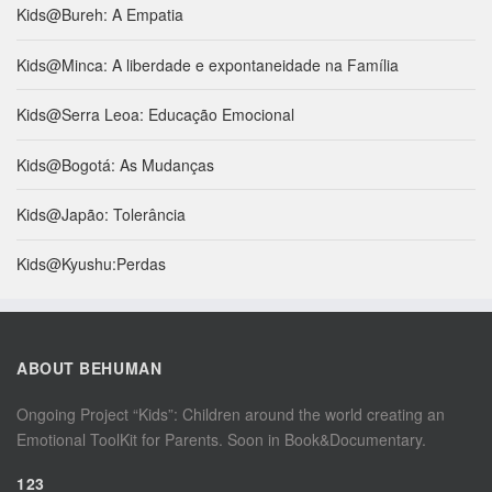
Kids@Bureh: A Empatia
Kids@Minca: A liberdade e expontaneidade na Família
Kids@Serra Leoa: Educação Emocional
Kids@Bogotá: As Mudanças
Kids@Japão: Tolerância
Kids@Kyushu:Perdas
ABOUT BEHUMAN
Ongoing Project “Kids”: Children around the world creating an
Emotional ToolKit for Parents. Soon in Book&Documentary.
123