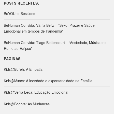
a
POSTS RECENTES:
r
c
BeYOUnd Sessions
h
f
BeHuman Convida: Vânia Beliz – “Sexo, Prazer e Saúde
o
Emocional em tempos de Pandemia”
r
:
BeHuman Convida: Tiago Bettencourt – “Ansiedade, Música e o
Rumo ao Eclipse”
PAGINAS
Kids@Bureh: A Empatia
Kids@Minca: A liberdade e expontaneidade na Família
Kids@Serra Leoa: Educação Emocional
Kids@Bogotá: As Mudanças