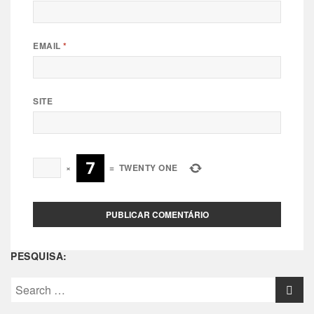
EMAIL
*
SITE
×
=
TWENTY ONE
PESQUISA:
S
e