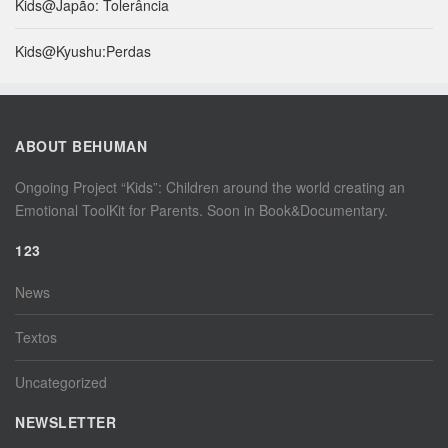
Kids@Japão: Tolerância
Kids@Kyushu:Perdas
ABOUT BEHUMAN
Ongoing Project “Kids”: Children around the world creating an
Emotional ToolKit for Parents. Soon in Book&Documentary.
123
News
Textos
Uncategorized
NEWSLETTER