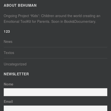
ABOUT BEHUMAN
Ongoing Project “Kids”: Children around the world creating an
Emotional ToolKit for Parents. Soon in Book&Documentary.
123
News
Textos
Uncategorized
NEWSLETTER
Nome
Email