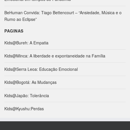
r
:
BeHuman Convida: Tiago Bettencourt – “Ansiedade, Música e o
Rumo ao Eclipse”
PAGINAS
Kids@Bureh: A Empatia
Kids@Minca: A liberdade e expontaneidade na Família
Kids@Serra Leoa: Educação Emocional
Kids@Bogotá: As Mudanças
Kids@Japão: Tolerância
Kids@Kyushu:Perdas