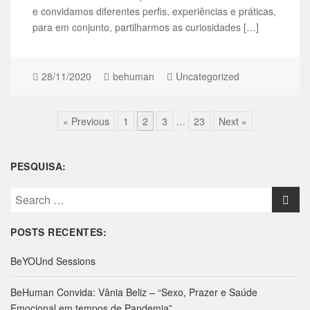
e convidamos diferentes perfis, experiências e práticas,
para em conjunto, partilharmos as curiosidades […]
28/11/2020
behuman
Uncategorized
« Previous
1
2
3
…
23
Next »
PESQUISA:
S
e
a
POSTS RECENTES:
r
c
BeYOUnd Sessions
h
f
BeHuman Convida: Vânia Beliz – “Sexo, Prazer e Saúde
o
Emocional em tempos de Pandemia”