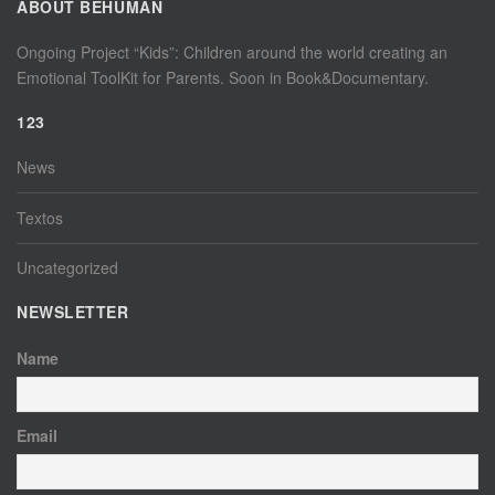
ABOUT BEHUMAN
Ongoing Project “Kids”: Children around the world creating an
Emotional ToolKit for Parents. Soon in Book&Documentary.
123
News
Textos
Uncategorized
NEWSLETTER
Name
Email