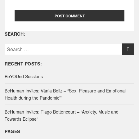
SEARCH:
S
e
a
RECENT POSTS:
r
c
BeYOUnd Sessions
h
f
BeHuman Invites: Vânia Beliz – “Sex, Pleasure and Emotional
o
Health during the Pandemic””
r
:
BeHuman Invites: Tiago Bettencourt – “Anxiety, Music and
Towards Eclipse”
PAGES