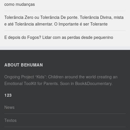
como mudanças
Tolerância Zero ou Tolerância De ponte. Tolerância Divina, mista
e até Tolerância alimentar. O Importante é ser Tolerante
E depois do Fogos? Lidar com as perdas desde pequenino
ABOUT BEHUMAN
Ongoing Project “Kids”: Children around the world creating an
Emotional ToolKit for Parents. Soon in Book&Documentary.
123
News
Textos