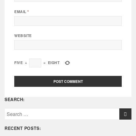
EMAIL
*
WEBSITE
FIVE
+
=
EIGHT
SEARCH:
S
e
a
RECENT POSTS:
r