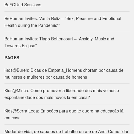
c
BeYOUnd Sessions
h
f
BeHuman Invites: Vânia Beliz – “Sex, Pleasure and Emotional
o
Health during the Pandemic””
r
:
BeHuman Invites: Tiago Bettencourt – “Anxiety, Music and
Towards Eclipse”
PAGES
Kids@Bureh: Dicas de Empatia_Homens choram por causa de
mulheres e mulheres por causa de homens
Kids@Minca: Como promover a liberdade dos mais velhos e
expontaneidade dos mais novos lá em casa?
Kids@Serra Leoa: Emoções para que te quero na educação lá
em casa
Mudar de vida, de sapatos de trabalho ou até de Ano: Como lidar