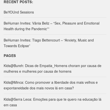
RECENT POSTS:
r
c
BeYOUnd Sessions
h
f
BeHuman Invites: Vânia Beliz – “Sex, Pleasure and Emotional
o
Health during the Pandemic””
r
:
BeHuman Invites: Tiago Bettencourt – “Anxiety, Music and
Towards Eclipse”
PAGES
Kids@Bureh: Dicas de Empatia_Homens choram por causa de
mulheres e mulheres por causa de homens
Kids@Minca: Como promover a liberdade dos mais velhos e
expontaneidade dos mais novos lá em casa?
Kids@Serra Leoa: Emoções para que te quero na educação lá
em casa