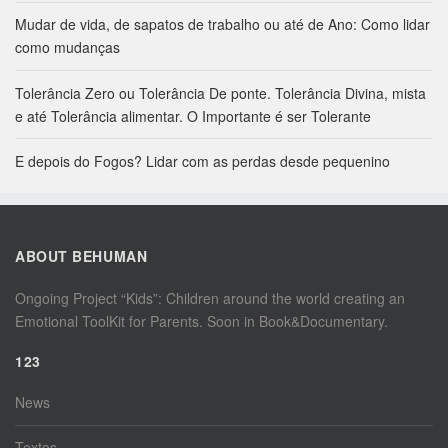
Mudar de vida, de sapatos de trabalho ou até de Ano: Como lidar
como mudanças
Tolerância Zero ou Tolerância De ponte. Tolerância Divina, mista
e até Tolerância alimentar. O Importante é ser Tolerante
E depois do Fogos? Lidar com as perdas desde pequenino
ABOUT BEHUMAN
Ongoing Project “Kids”: Children around the world creating an
Emotional ToolKit for Parents. Soon in Book&Documentary.
123
News
Textos